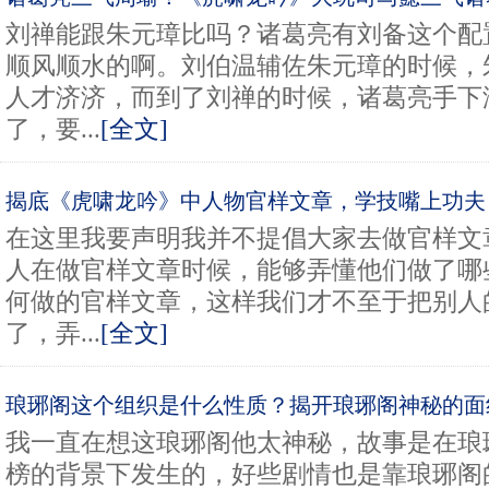
刘禅能跟朱元璋比吗？诸葛亮有刘备这个配
顺风顺水的啊。刘伯温辅佐朱元璋的时候，
人才济济，而到了刘禅的时候，诸葛亮手下
了，要...
[全文]
揭底《虎啸龙吟》中人物官样文章，学技嘴上功夫
在这里我要声明我并不提倡大家去做官样文
人在做官样文章时候，能够弄懂他们做了哪
何做的官样文章，这样我们才不至于把别人
了，弄...
[全文]
琅琊阁这个组织是什么性质？揭开琅琊阁神秘的面
我一直在想这琅琊阁他太神秘，故事是在琅
榜的背景下发生的，好些剧情也是靠琅琊阁