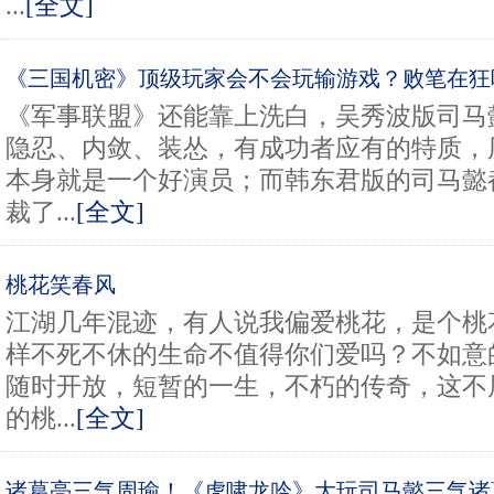
...
[全文]
《三国机密》顶级玩家会不会玩输游戏？败笔在狂
《军事联盟》还能靠上洗白，吴秀波版司马
隐忍、内敛、装怂，有成功者应有的特质，
本身就是一个好演员；而韩东君版的司马懿
裁了...
[全文]
桃花笑春风
江湖几年混迹，有人说我偏爱桃花，是个桃
样不死不休的生命不值得你们爱吗？不如意
随时开放，短暂的一生，不朽的传奇，这不
的桃...
[全文]
诸葛亮三气周瑜！《虎啸龙吟》大玩司马懿三气诸