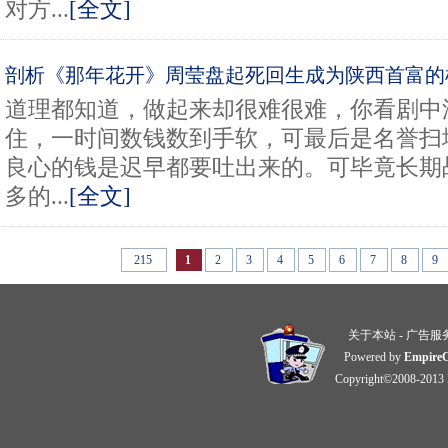
对方...
[全文]
剖析《那年花开》周莹盘起死回生成为陕西首富的
道理都知道，做起来却很难很难，你看剧中
住，一时间数钱数到手软，可最后是名誉扫
良心的钱是迟早都要吐出来的。可毕竟长期
多的...
[全文]
215
1
2
3
4
5
6
7
8
9
关于本站
-
广告服
Powered by
Empire
Copyright©2008-2013 