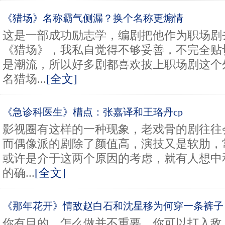
《猎场》名称霸气侧漏？换个名称更煽情
这是一部成功励志学，编剧把他作为职场剧
《猎场》，我私自觉得不够妥善，不完全贴
是潮流，所以好多剧都喜欢披上职场剧这个
名猎场...
[全文]
《急诊科医生》槽点：张嘉译和王珞丹cp
影视圈有这样的一种现象，老戏骨的剧往往
而偶像派的剧除了颜值高，演技又是软肋，
或许是介于这两个原因的考虑，就有人想中
的确...
[全文]
《那年花开》情敌赵白石和沈星移为何穿一条裤子
的区别
你有目的，怎么做并不重要，你可以打入敌