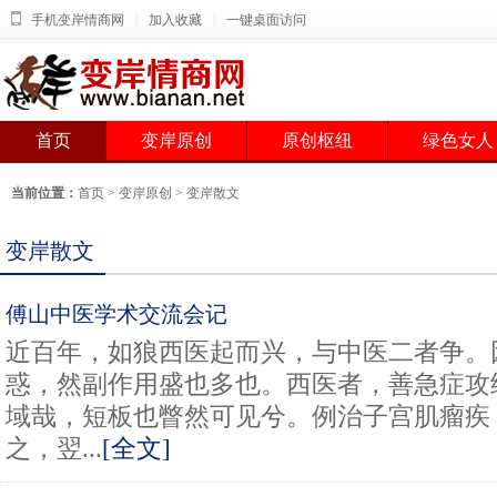
|
|
手机变岸情商网
加入收藏
一键桌面访问
首页
变岸原创
原创枢纽
绿色女人
当前位置：
首页
>
变岸原创
>
变岸散文
变岸散文
傅山中医学术交流会记
近百年，如狼西医起而兴，与中医二者争。
惑，然副作用盛也多也。西医者，善急症攻
域哉，短板也瞥然可见兮。例治子宫肌瘤疾
之，翌...
[全文]