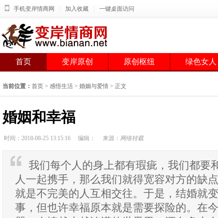
|
|
手机变岸情商网
加入收藏
一键桌面访问
首页
变岸原创
原创枢纽
绿色女人
当前位置：
首页
>
感悟生活
>
婚姻与爱情
> 正文
婚姻和幸福
时间：2018-08-25 13:15:16
编辑：
来源：
网络转载
我们每个人的身上都有瑕疵，我们都要
人一起携手，那么我们就得宽容对方的缺
就是不完美的人互相交往。于是，结婚就
事，但也许幸福原本就是需要探险的。在