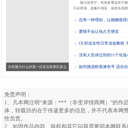
烟火俗世中，有很多看似并不般
不会坍塌，就像不倒翁，虽然东倒西歪.
总有一种理由，让婚姻值得
爱情不会让你占尽便宜
OL职业女性日常淡妆教程 
没有人告诉过你的11个化妆
如何挑选粉底液色号 适合
扒乾隆为什么对第一任皇后富察氏那么
好？真
免责声明：
1、凡本网注明“来源：***（非变岸情商网）”的作
体，转载目的在于传递更多的信息，并不代表本网
性负责。
2、如因作品内容、版权和其它问题需要同本网联系