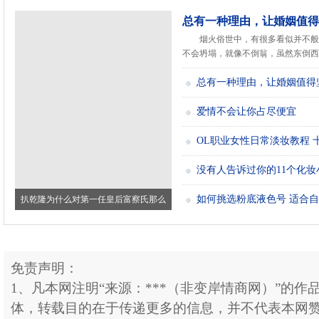
总有一种理由，让婚姻值得
烟火俗世中，有很多看似并不般
不会坍塌，就像不倒翁，虽然东倒西歪.
总有一种理由，让婚姻值得
爱情不会让你占尽便宜
OL职业女性日常淡妆教程 
没有人告诉过你的11个化妆
如何挑选粉底液色号 适合
扒乾隆为什么对第一任皇后富察氏那么
好？真
免责声明：
1、凡本网注明“来源：***（非变岸情商网）”的作
体，转载目的在于传递更多的信息，并不代表本网