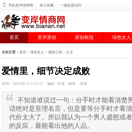
|
|
手机变岸情商网
加入收藏
一键桌面访问
首页
变岸原创
原创枢纽
绿色女人
当前位置：
首页
>
绿色女人
>
感受心情
> 正文
爱情里，细节决定成败
时间：2016-08-11 11:22:52
编辑：作者：晚情
来源：
不知道谁说过一句：分手时才能看清楚
话绝对是至理名言，但是要等分手时才看
代价太大了。所以我认为一个男人盛怒或
的反应，最能看出他的人品。