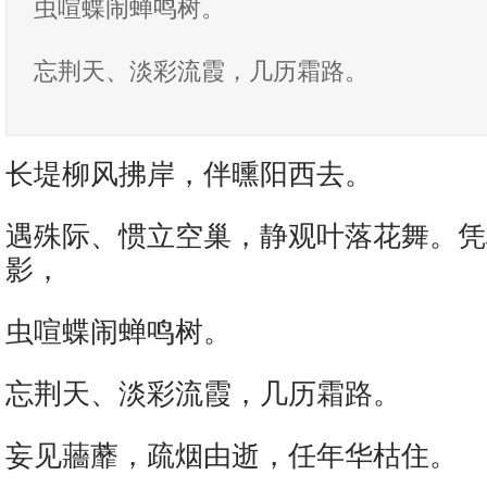
虫喧蝶闹蝉鸣树。
忘荆天、淡彩流霞，几历霜路。
长堤柳风拂岸，伴曛阳西去。
遇殊际、惯立空巢，静观叶落花舞。凭
影，
虫喧蝶闹蝉鸣树。
忘荆天、淡彩流霞，几历霜路。
妄见蘠蘼，疏烟由逝，任年华枯住。