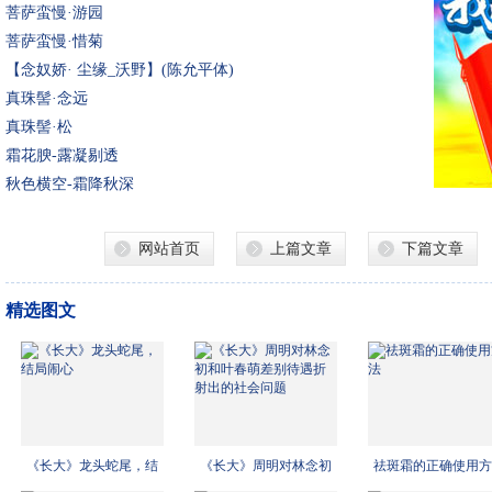
菩萨蛮慢·游园
菩萨蛮慢·惜菊
【念奴娇· 尘缘_沃野】(陈允平体)
真珠髻·念远
真珠髻·松
霜花腴-露凝剔透
秋色横空-霜降秋深
网站首页
上篇文章
下篇文章
精选图文
《长大》龙头蛇尾，结
《长大》周明对林念初
祛斑霜的正确使用方
局闹
和叶