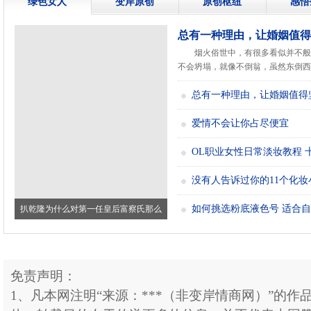
绿色女人
变岸原创
原创枢纽
感悟
总有一种理由，让婚姻值得
烟火俗世中，有很多看似并不般
不会坍塌，就像不倒翁，虽然东倒西歪.
总有一种理由，让婚姻值得
爱情不会让你占尽便宜
OL职业女性日常淡妆教程 
没有人告诉过你的11个化妆
如何挑选粉底液色号 适合
扒乾隆为什么对第一任皇后富察氏那么
好？真
免责声明：
1、凡本网注明“来源：***（非变岸情商网）”的作