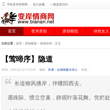
|
|
手机变岸情商网
加入收藏
一键桌面访问
首页
变岸原创
原创枢纽
绿色女人
当前位置：
首页
>
原创枢纽
>
原创诗词
> 正文
【莺啼序】隐道
时间：2018-02-22 11:52:05
编辑：
作者：台海闽厦古诗人
来源：
长堤柳风拂岸，伴曛阳西去。
遇殊际、惯立空巢，静观叶落花舞。凭栏