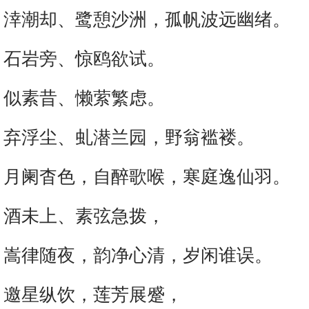
涬潮却、鹭憩沙洲，孤帆波远幽绪。
石岩旁、惊鸥欲试。
似素昔、懒萦繁虑。
弃浮尘、虬潜兰园，野翁褴褛。
月阑杳色，自醉歌喉，寒庭逸仙羽。
酒未上、素弦急拨，
嵩律随夜，韵净心清，岁闲谁误。
邀星纵饮，莲芳展蹙，