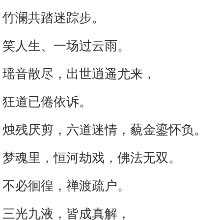
竹澜共踏迷踪步。
笑人生、一场过云雨。
瑶音散尽，出世逍遥尤来，
狂道已倦依诉。
烛残厌剪，六道迷情，藐金鎏怀负。
梦魂里，恒河劫戏，佛法无双。
不必徊徨，禅渡疏户。
三光九液，皆成真解，