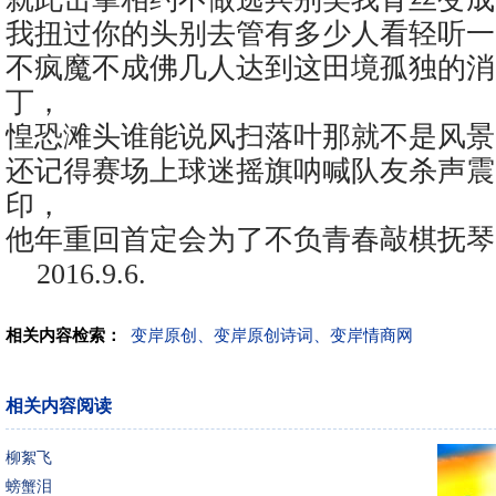
我扭过你的头别去管有多少人看轻听一
不疯魔不成佛几人达到这田境孤独的消
丁，
惶恐滩头谁能说风扫落叶那就不是风景
还记得赛场上球迷摇旗呐喊队友杀声震
印，
他年重回首定会为了不负青春敲棋抚琴
2016.9.6.
相关内容检索：
变岸原创、变岸原创诗词、变岸情商网
相关内容阅读
柳絮飞
螃蟹泪