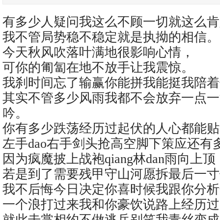
有多少人疑问我这么不顾一切就这么肯
我不管局势稳不稳定就是执拗的相信。
今天秋风吹落叶满地很影响心情，
可你的匍匐在地不放手让我震惊。
我刹时间忘了输赢你能拼我能挺我陪着
其实不管多少风雨我都不会放弃一点一
吟。
你有多少跌荡经历过起伏的人心都能贴
左手dao右手剑头抢高空脚下策应还有
因为疯魔披上战袍qiang林dan雨向上顶
若是到了需要残甲守山河愿拆最后一寸
我不后悔今日决定你喜时候我跟你分析
一个浪打过来我和你豪饮说路上经历过
就此击掌相约不做逃兵别笑我青丝变成