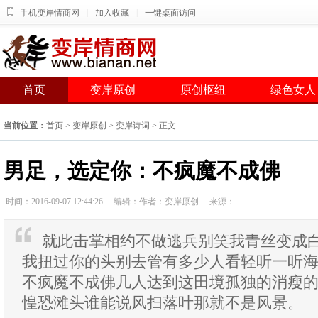
|
|
手机变岸情商网
加入收藏
一键桌面访问
首页
变岸原创
原创枢纽
绿色女人
当前位置：
首页
>
变岸原创
>
变岸诗词
> 正文
男足，选定你：不疯魔不成佛
时间：2016-09-07 12:44:26
编辑：作者：变岸原创
来源：
就此击掌相约不做逃兵别笑我青丝变成
我扭过你的头别去管有多少人看轻听一听
不疯魔不成佛几人达到这田境孤独的消瘦
惶恐滩头谁能说风扫落叶那就不是风景。