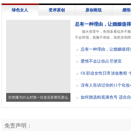
绿色女人
变岸原创
原创枢纽
感悟
总有一种理由，让婚姻值得
烟火俗世中，有很多看似并不般
不会坍塌，就像不倒翁，虽然东倒西歪.
总有一种理由，让婚姻值得
爱情不会让你占尽便宜
OL职业女性日常淡妆教程 
没有人告诉过你的11个化妆
如何挑选粉底液色号 适合
扒乾隆为什么对第一任皇后富察氏那么
好？真
免责声明：